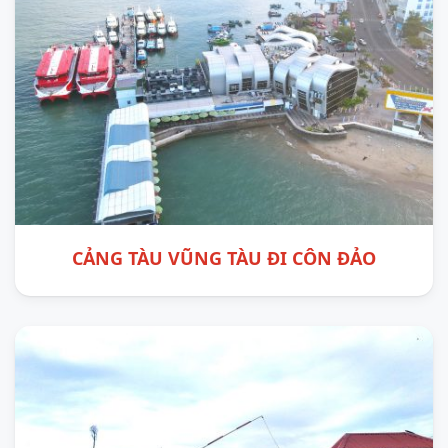
CẢNG TÀU VŨNG TÀU ĐI CÔN ĐẢO