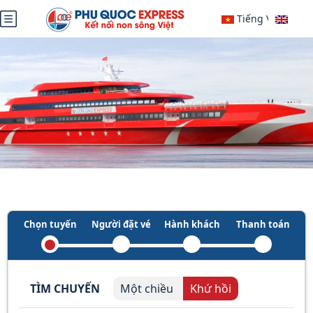
Tiếng Việt
English
Chọn tuyến
Người đặt vé
Hành khách
Thanh toán
TÌM CHUYẾN
Một chiều
Khứ hồi