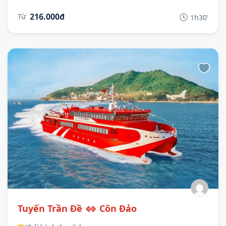
216.000đ
Từ
1h30'
Tuyến Trần Đề ⇔ Côn Đảo