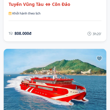
Tuyến Vũng Tàu ⇔ Côn Đảo
Khởi hành theo lịch
808.000đ
Từ
3h20'