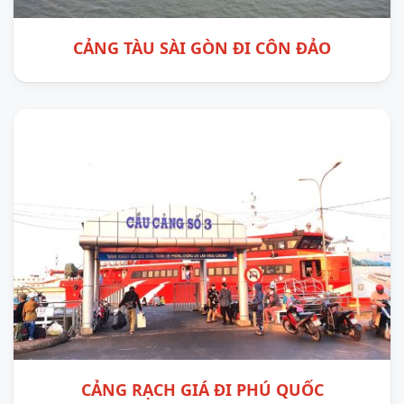
CẢNG TÀU SÀI GÒN ĐI CÔN ĐẢO
CẢNG RẠCH GIÁ ĐI PHÚ QUỐC