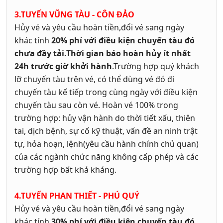
3.TUYẾN VŨNG TÀU - CÔN ĐẢO
Hủy vé và yêu cầu hoàn tiền,đổi vé sang ngày
khác tính
20% phí với điều kiện chuyến tàu đó
chưa đầy tải.Thời gian báo hoàn hủy ít nhất
24h trước giờ khởi hành
.Trường hợp quý khách
lỡ chuyến tàu trên vé, có thể dùng vé đó đi
chuyến tàu kế tiếp trong cùng ngày với điều kiện
chuyến tàu sau còn vé.
Hoàn vé 100% trong
trường hợp: hủy vận hành do thời tiết xấu, thiên
tai, dịch bệnh, sự cố kỹ thuật, vấn đề an ninh trật
tự, hỏa hoạn, lệnh(yêu cầu hành chính chủ quan)
của các ngành chức năng không cấp phép và các
trường hợp bất khả kháng.
4.TUYẾN PHAN THIẾT - PHÚ QUÝ
Hủy vé và yêu cầu hoàn tiền,đổi vé sang ngày
khác tính
30% phí với điều kiện chuyến tàu đó